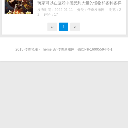
玩家可以在游戏中感受到大量的怪物和各种各样
的副本，独家版本上线，万人攻沙，战火重燃，
发布时间：2022-01-11
分类：
传奇发布网
浏览：2
感觉来下载吧。传奇新开网站服合击版简介传奇
2
评论：17
新开网站服合...
‹‹
1
››
2015 传奇私服 · Theme By 传奇新服网 · 蜀ICP备16005594号-1