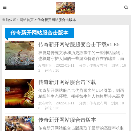
当前位置：
网站首页
> 传奇新开网站服合击版本
传奇新开网站服合击版本
传奇新开网站服超变合击下载v1.85
神兽是传统文学和历史故事中的一些神话怪物，
也算是守护人间的一些游戏特别存在的瑞兽，而
不管怎样介绍，在传奇私服中这些神兽的存在就
发布时间：2022-01-11
分类：
传奇发布网
浏览：16
是为了让玩家得到提升而存在的怪物，我们今天
2
评论：16
要讲解和介绍...
传奇新开网站服合击下载
传奇新开网站服合击优势顶尖的UE4引擎，刻画
精细的生态环境、栩栩如生的人物模型带来高度
沉浸式的体验。红极一时高端装备的养成，诛魔
发布时间：2022-01-11
分类：
传奇发布网
浏览：8
宝库、极乐寺庙、秘法试炼、九层魔塔等多样玩
8
评论：26
法深度涉猎...
传奇新开网站服合击版本
传奇新开网站服合击版采取了最新的高爆率机制