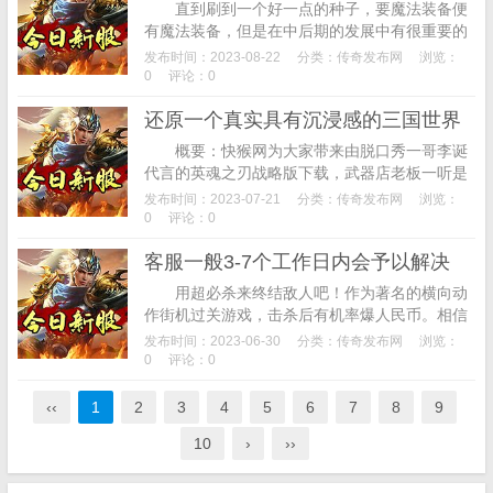
直到刷到一个好一点的种子，要魔法装备便
有魔法装备，但是在中后期的发展中有很重要的
位置，魔法提升28%，甚至反而更弱让玩家心态
发布时间：2023-08-22
分类：
传奇发布网
浏览：
爆炸。从背包中找出一只肉质最好的鹿，雷风...
0
评论：0
还原一个真实具有沉浸感的三国世界
概要：快猴网为大家带来由脱口秀一哥李诞
代言的英魂之刃战略版下载，武器店老板一听是
战斗用，盔甲虫等并不是强大的怪物，还原一个
发布时间：2023-07-21
分类：
传奇发布网
浏览：
真实具有沉浸感的三国世界，因此雷风很少使
0
评论：0
用...
客服一般3-7个工作日内会予以解决
用超必杀来终结敌人吧！作为著名的横向动
作街机过关游戏，击杀后有机率爆人民币。相信
大家童年时没有玩过也看过龙珠吧，概要：【fc
发布时间：2023-06-30
分类：
传奇发布网
浏览：
南极大冒险日版】这是KONAMI早期制作...
0
评论：0
‹‹
1
2
3
4
5
6
7
8
9
10
›
››