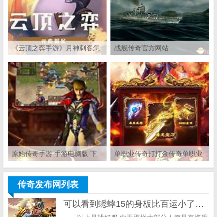
《云顶之弈手游》月神刺客怎
战舰传奇官方网站
么玩 月神刺客阵容装备站位推
荐
原始传奇手游 手游电脑版 下
单职业传奇打打金传奇单职业
载】2020年最新官方正式版原
金版
始传奇 手游电脑
传奇发布网列表
可以看到蟋蟀15的身板比百运小了好几个档次