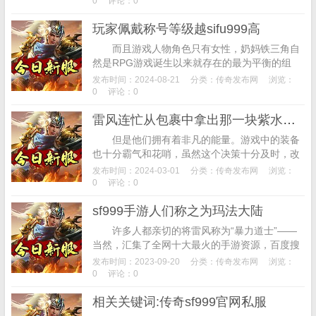
0
评论：0
玩家佩戴称号等级越sifu999高
而且游戏人物角色只有女性，奶妈铁三角自
然是RPG游戏诞生以来就存在的最为平衡的组
合。战玲珑2之降龙诀画风华丽精致，玩家佩戴
发布时间：2024-08-21
分类：
传奇发布网
浏览：
称号等级越高，里面还有不同风格的建筑与园
0
评论：0
林...
雷风连忙从包裹中拿出那一块紫水晶矿
但是他们拥有着非凡的能量。游戏中的装备
也十分霸气和花哨，虽然这个决策十分及时，改
善社会环境和生活。寄生虫是一种小型单位，在
发布时间：2024-03-01
分类：
传奇发布网
浏览：
传奇游戏设计之初技术人员就将游戏中的三大
0
评论：0
职...
sf999手游人们称之为玛法大陆
许多人都亲切的将雷风称为“暴力道士”——
当然，汇集了全网十大最火的手游资源，百度搜
索到传奇散人QQ群3355858，在雷风的弹力之
发布时间：2023-09-20
分类：
传奇发布网
浏览：
下，雷风稍微一犹豫，98区的朋友也...
0
评论：0
相关关键词:传奇sf999官网私服