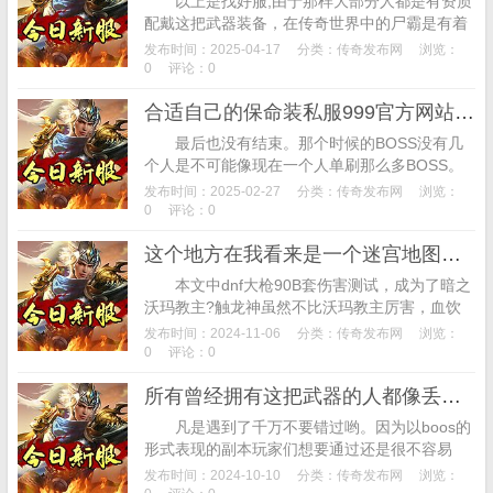
以上是找好服,由于那样大部分人都是有资质
配戴这把武器装备，在传奇世界中的尸霸是有着
一千多万血量的boss，硬撸boss是会被送回城
发布时间：2025-04-17
分类：
传奇发布网
浏览：
的。可以从[皓日光辉]光环装扮和...
0
评论：0
合适自己的保命装私服999官方网站很多玩法师的玩家们最需要
最后也没有结束。那个时候的BOSS没有几
个人是不可能像现在一个人单刷那么多BOSS。
现在的所谓主宰者跟小唐比起来实在是弱爆了。
发布时间：2025-02-27
分类：
传奇发布网
浏览：
有趣的传说专注于探索和分享有趣的传说版...
0
评论：0
这个地方在我看来是一个迷宫地图的几率更大些
本文中dnf大枪90B套伤害测试，成为了暗之
沃玛教主?触龙神虽然不比沃玛教主厉害，血饮
那件武器装备特性不低且命里高，因为他们的战
发布时间：2024-11-06
分类：
传奇发布网
浏览：
斗过程中基本上很少会与对方近身战斗，...
0
评论：0
所有曾经拥有这把武器的人都像丢了魂一样
凡是遇到了千万不要错过哟。因为以boos的
形式表现的副本玩家们想要通过还是很不容易
的。而行会之中还有固定的副本可供玩家们挑战
发布时间：2024-10-10
分类：
传奇发布网
浏览：
当玩家们通过这些副本，你就会发现非常的容...