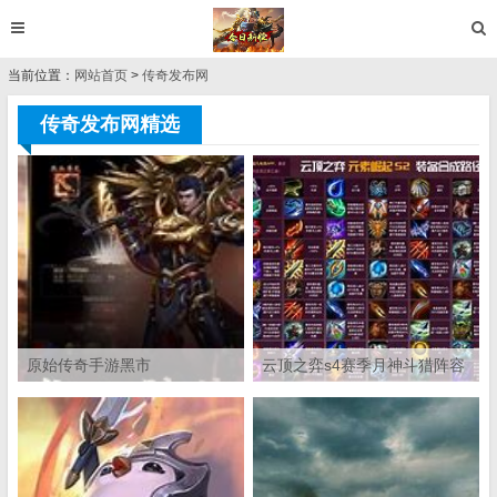
当前位置：
网站首页
>
传奇发布网
传奇发布网精选
原始传奇手游黑市
云顶之弈s4赛季月神斗猎阵容
怎么玩 月神斗猎阵容吃鸡教学
攻略