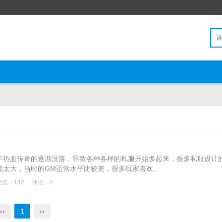
年热血传奇的逐渐没落，导致各种各样的私服开始多起来，很多私服设计
太大，当时的GM运营水平比较差，很多玩家喜欢...
浏览：142
评论：0
‹‹
1
››