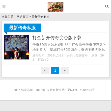
当前位置：
网站首页
> 最新传奇私服
最新传奇私服
打金新开传奇变态版下载
传奇3D东方题材即时战斗打金新开传奇变态版的
地图超大，皇城打怪尽情厮杀，奇遇不断无限远
征，兄弟助阵没有束缚，颇多的战役完成，神器
发布时间：2021-12-28
分类：
新开传奇
浏览：26
众多杀伤力很强，快节奏的对决，全程都很刺
2
评论：0
激，无止境的...
‹‹
1
››
2015 传奇私服 · Theme By 传奇新服网 · 蜀ICP备16005594号-1