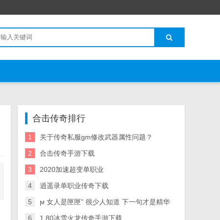
合击传奇排行
1
关于传奇私服gm修改武器属性问题？
2
合击传奇手游下载
3
2020加速超变单职业
4
逍遥录单职业传奇下载
5
ϻ 女人是匣匣” 很少人知道 下一句才是精华
，
6
1.80冰雪火龙传奇手游下载