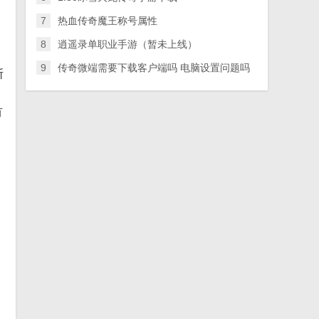
7
热血传奇魔王称号属性
8
逍遥录单职业手游（暂未上线）
9
传奇微端需要下载客户端吗 电脑设置问题吗
断
有