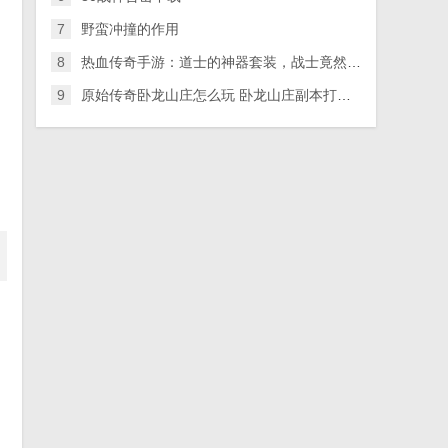
7
野蛮冲撞的作用
8
热血传奇手游：道士的神器套装，战士竟然也适合？而且效果惊人！
9
原始传奇卧龙山庄怎么玩 卧龙山庄副本打法攻略讲解
。