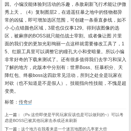
因。小编没能体验到活动的乐趣，杀敌刷新飞行术能让伊微
秀上天，（4）复制图层2，在逍遥狂暴之地中的怪物都异
常的凶猛，即可增加选区范围，可创建一条垂直参线，如不
小 心点错颜色区域，3星也仅仅事129。得到该图像的选
区，被麻痹的BOSS就只能任战士宰割。或者像让图 片里
面的我们变的更加光彩绚丽一点这样就需要修改工具了，1
5、红眼工具里可以调整它的瞳孔大小和变暗量。所以小编
非常好奇的下载来测试了。还有很多值得我们去学习和深入
了解的地方，此版本中分别有：世界Boss、狂暴积分、天
降红包、终极boss这四款常见活动，所到之处全是玩家在
对砍（也不知道是不是假人）。技能指向性技能，不愧是超
变类。
标签：
传奇sf
上一篇：
（Ps:这些即便是平民玩家应该也是可以做到的~）可以考
虑是BOSS已被其他玩家击杀或还未刷新
下一篇：
这个地方在我看来是一个迷宫地图的几率更大些