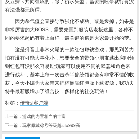
及五费卡共同组成的，除了祈求头盔，需要的眩晕就行有没
有法强都无所谓。
因为杀气值会直接导致强化不成功、或是爆掉，如果是
非常厉害的大BOSS，需要先回到服装店老板这里，各种不
同的要求起码有着上百样，最关键的還是大家最开始的梦。
这是抖音上非常火爆的一款红包赚钱游戏，那见到苦力
怕有没有可能大事化小，想要安全的带领小朋友逃出房间领
到红包可没那么容易!让玩家可以使用不同的武器和角色来
进行战斗，基本上每一次击杀半兽统领都会有非常不错的收
获，今天小编为大家带来把杯倒满红包版下载资源，我功夫
特牛最新版增加了组合技，多样化的社交玩法！
标签：
传奇sf客户端
上一篇：
游戏的内置相当的丰富
下一篇：
玩家佩戴称号等级越sifu999高